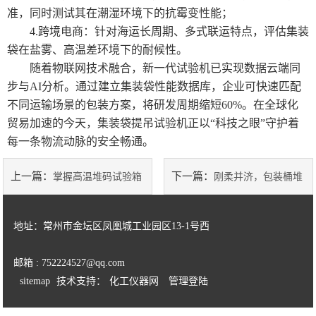
准，同时测试其在潮湿环境下的抗霉变性能；
4.跨境电商：针对海运长周期、多式联运特点，评估集装
袋在盐雾、高温差环境下的耐候性。
随着物联网技术融合，新一代试验机已实现数据云端同
步与AI分析。通过建立集装袋性能数据库，企业可快速匹配
不同运输场景的包装方案，将研发周期缩短60%。在全球化
贸易加速的今天，集装袋提吊试验机正以“科技之眼”守护着
每一条物流动脉的安全畅通。
上一篇：
下一篇：
掌握高温堆码试验箱
刚柔并济，包装桶堆
安全操作要点：确保测试准确性
码试验结构的力学优化与钣金工
地址：常州市金坛区凤凰城工业园区13-1号西
与设备安全
艺创新
邮箱 : 752224527@qq.com
sitemap
技术支持：
化工仪器网
管理登陆