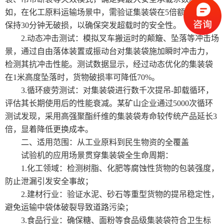
IP防水
如，在化工原料运输场景中，需验证集装袋在5倍额定载荷下
保持30分钟无破损，以确保突发超载时的安全性。
2.动态冲击测试：模拟叉车搬运时的颠簸、坠落等冲击场
景，通过自由落体装置或振动台对集装袋施加瞬时冲击力，
检测其抗冲击性能。测试数据显示，经过动态优化的集装袋
在1米高度坠落时，货物破损率可降低70%。
3.循环疲劳测试：对集装袋进行数千次提吊-卸载循环，
评估其长期使用后的性能衰减。某矿山企业通过5000次循环
测试发现，采用高强聚酯纤维的集装袋寿命较传统产品延长3
倍，显着降低更换成本。
二、适用范围：从工业原料到民生物资的全覆盖
试验机的应用场景贯穿集装袋全生命周期：
1.化工领域：检测树脂、化肥等腐蚀性货物的包装强度，
防止泄漏引发安全事故；
2.建材行业：验证水泥、砂石等重型货物的提吊稳定性，
避免运输中袋体破裂导致道路污染；
3.食品行业：确保糖、面粉等食品级集装袋符合卫生标