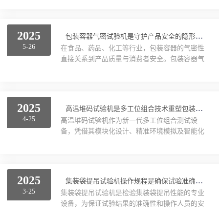
机加热舱表面温度可达80℃以上，操作时需佩戴
与设备的安全性，操作人员需严格遵循以下规范
防高温手套（耐温≥150℃）及隔热面罩，避免直
流程。一、试验前准备1.IBC振动试验设备检查：
接接...
检查振动台面、夹具、传感器及控制系统的完整
2025
包装容器气密试验机是守护产品安全的隐形护盾
性，确认无松动、磨损或异常噪音。重点检查紧
5-26
在食品、药品、化工等行业，包装容器的气密性
固螺栓是否锁紧，振动台面与夹具的接触面需平
直接关系到产品质量与消费者安全。包装容器气
整清洁，避免因接触不良导致数据失真或设备损
密试验机作为检测密封性能的核心设备，通过模
坏。2.试样安装：根据试样尺寸与重量选择适配
拟真实环境压力变化，精准识别微小泄漏点，成
夹具，确保试样固定牢固且重心与振动台面中心
为保障产品完整性的“隐形护盾”。一、技术原
对齐。对...
理：压力变化揭示泄漏真相包装容器气密试验机
2025
高温堆码试验机是多工位组合技术重塑包装安全测试新范式
采用压力衰减法或差压检测技术，通过向容器内
4-25
高温堆码试验机作为新一代多工位组合测试设
充入定量气体（如空气或氮气），并监测压力变
备，凭借其模块化设计、精准环境模拟及智能化
化来评估密封性。设备内置高精度传感器（精度
控制能力，已成为包装材料研发与质量控制的核
可达±0.1Pa），可实时捕捉压力波动。例如，在
心工具。其技术突破不仅体现在硬件集成创新，
测试塑料瓶时，仪器将瓶内压力提升至30k...
更推动了测试效率与数据价值的全面提升。一、
多工位模块化设计：灵活适配复杂测试需求新一
2025
集装袋提吊试验机操作规程是确保试验准确与安全的关键
代高温堆码试验机突破传统单工位限制，采用可
3-25
集装袋提吊试验机是检验集装袋提吊性能的专业
拆卸式工位模块组合方案。以常州正德ZDDM-4
设备，为保证试验结果的准确性和操作人员的安
型设备为例，其支持1-16工位自由拼接，单个工
全，严格遵循其操作规程至关重要。在进行集装
位可独立设置温度（40℃-120℃）、压力（0-