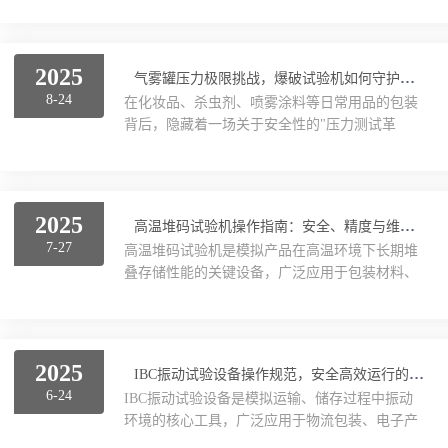
率渐变，模拟货物从静止到高速运输的全过程。
下从四大核心系统解析组装流程，助您快速掌握
二、高强度结构与安全设计试验台主体采用304
关键技术要点。一、保温箱体系统：构建密封隔
不锈钢...
热环境箱体采用双层结构，外层为1.5mm厚镀锌
2025
气雾罐压力极限挑战，爆破试验机如何守护安全防线
钢板喷塑处理，内层为304不锈钢板，中间填充
8-24
在化妆品、杀虫剂、喷雾涂料等日常用品的包装
100mm厚超细玻璃棉，确保温度波动≤0.5℃。组
背后，隐藏着一场关于安全性的"压力测试革
装时需注意：1.框架焊接：使用槽钢焊接成矩形
命"。气雾罐爆破试验机作为品质管控的核心设
框架，确保整体刚性，避免长期使用变形。2.风
备，通过模拟异常工况下的罐体行为，为产品安
道设计：后部设置夹层风道，内置四组轴流风
全性筑起最后一道技术屏障。其工作原理融合了
机...
流体力学、材料力学与智能控制技术，堪称工业
2025
高温堆码试验机操作指南：安全、精度与维护的三大黄金法则
安全领域的"压力实验室"。1.压力加载系统：从
7-27
高温堆码试验机是模拟产品在高温环境下长期堆
渐进增压到瞬间爆破气雾罐爆破试验机的核心是
叠存储性能的关键设备，广泛应用于包装材料、
一套高精度压力控制系统。试验开始时，液压泵
电池、电子元器件等行业。然而，其高温（通常
将压缩空气或氮气注入密封试验舱，气体通过快
达60℃-100℃）、高压（堆码重量可达数吨）的
速接头与待测气雾罐阀门连接。系统采用两级增
工作特性，对操作规范与设备维护提出了严苛要
压模式：初级阶段...
求。本文从安全防护、参数控制与日常维护三大
2025
IBC振动试验设备操作规范，安全高效运行的标准化指南
维度，系统梳理高温堆码试验机的操作注意事
6-24
IBC振动试验设备是模拟运输、储存过程中振动
项，助力企业规避风险、提升测试可靠性。一、
环境的核心工具，广泛应用于物流包装、电子产
安全防护：筑牢操作“红线”1.高温灼伤防护试验
品、化工材料等领域。为确保试验结果的准确性