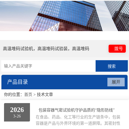
高温堆码试验机，高温堆码试验装，高温堆码
拨号
试验箱，气密试验机，试验设备，液压试验
产品目录
展开
机，跌落试验机
你的位置：
首页
> 技术文章
高温堆码试验装置
2026
气密试验台/试验设备
包装容器气密试验机守护品质的“隐形防线”
3-26
在食品、药品、化工等行业的生产链条中，包装
容器是产品与外界环境的第一道屏障。其密封性
液压试验设备