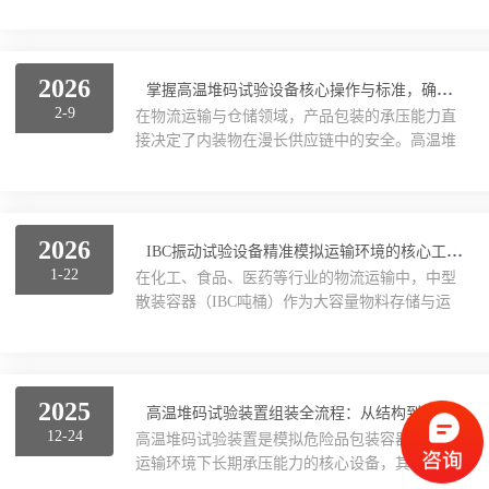
能的优劣，直接关系到内容物的安全、保质期及
运输稳定性。如何科学、精准地评估包装容器的
跌落试验设备
气密性，成为保障产品品质的关键环节。包装容
器气密试验机，以高精度压力测量与可视化观察
2026
ibc振动试验
掌握高温堆码试验设备核心操作与标准，确保包装与产品在高温下的安全底线
技术为核心，为这一环节提供了可靠解决方案，
2-9
在物流运输与仓储领域，产品包装的承压能力直
成为守护产品品质的“隐形防线”。一、技术内
低温冷冻处理调节箱
接决定了内装物在漫长供应链中的安全。高温堆
核：精准、合规、智能的“三重保障”包装容器气
码试验设备，作为模拟高温仓储环境的专业检测
密试验机的设计，融合了压力控制、可视化观察
仪器，通过模拟高温、高湿及长期静压的极限工
瓦楞纸箱性能测试设备
与自动化操作三大核心技术，形成了一套完整的
况，成为评估包装件及产品结构强度的“试金
气密性检测体系。...
石”。本文将深入解析其应用价值、操作规范及行
集装袋试验机类
2026
IBC振动试验设备精准模拟运输环境的核心工具
业标准，为相关从业人员提供精准的技术指导。
1-22
在化工、食品、医药等行业的物流运输中，中型
一、核心应用：从包装承压到产品结构验证高温
环境试验箱
散装容器（IBC吨桶）作为大容量物料存储与运
堆码试验设备不仅限于包装检测，其应用已延伸
输的核心载体，其结构强度与抗振性能直接关系
至多个对结构强度有严苛要求的领域。1.危险品
口罩检测设备
到运输安全。IBC振动试验设备通过模拟真实运
包装安全认证（UN认证）对于盛装危险化学品的
输环境中的振动工况，成为验证容器可靠性的关
塑料桶（IBC...
键检测工具。一、全场景振动模拟能力设备采用
气雾罐检测设备
2025
高温堆码试验装置组装全流程：从结构到功能的系统化搭建
垂直正弦振动与往复式振动双模式设计，可精准
12-24
高温堆码试验装置是模拟危险品包装容器在高温
复现公路、铁路及海运中的复杂振动场景。部分
IP防水
运输环境下长期承压能力的核心设备，其组装需
机型配备扫频功能，可在1-600Hz范围内实现频
兼顾结构稳定性、温度均匀性及加载精准性。以