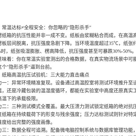
温达标≠全程安全：你忽略的"隐形杀手"
箱的抗压性能并非一成不变。纸板由浆糊粘合而成，在高温高
楞板层间脱离，抗压强度急剧下降。当环境温度超过35℃，纸张纤维
%时，纸张吸湿膨胀、楞高降低，抗压强度甚至可暴跌30%-50%
着：你在常温实验室测出的合格数据，在真实物流场景中可能
这个"隐形杀手"逼到台前。
箱高温抗压试验机：三大能力直击痛点
：异常环境精准复现。设备通过高温腔室将测试环境推升至设
温，还是冷藏包装的温湿度循环，都能在实验室中高度还原真实
高温下的承载极限。
：三种测试模式全覆盖。最大压溃力测试锁定纸箱的绝对抗压
证纸箱在持续载荷下的形变与残余强度；压力达标测试则针对特
维度给出完整的强度画像。
：数据全程可追溯。配备微电脑控制系统与数据库管理功能，