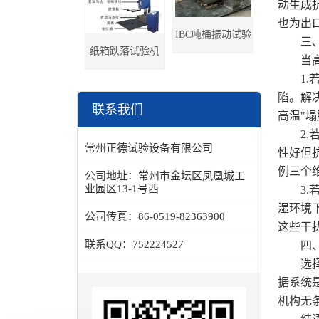
动生成抗
也为出
IBC吨桶振动试验
三、不
纸箱跌落试验机
当高温
台
1.若
陷。解
联系我们
高温"塌
2.若
常州正德试验设备有限公司
性好但
例三个
公司地址：
常州市金坛区凤凰城工
业园区13-1号西
3.若
湿环境
公司传真：
86-0519-82363900
这些干
联系QQ：
752224527
四、选
选择纸
据系统
机构无