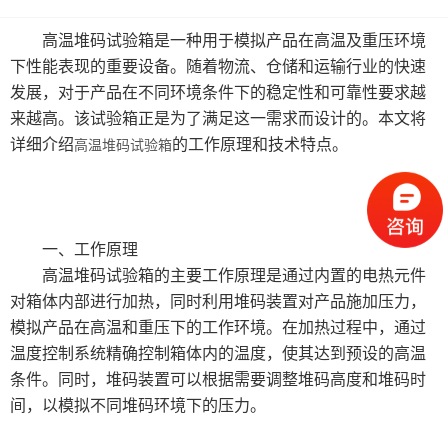
跌落试验设备
高温堆码试验箱是一种用于模拟产品在高温及重压环境
下性能表现的重要设备。随着物流、仓储和运输行业的快速
ibc振动试验
发展，对于产品在不同环境条件下的稳定性和可靠性要求越
来越高。该试验箱正是为了满足这一需求而设计的。本文将
低温冷冻处理调节箱
详细介绍
的工作原理和技术特点。
高温堆码试验箱
瓦楞纸箱性能测试设备
集装袋试验机类
一、工作原理
环境试验箱
高温堆码试验箱的主要工作原理是通过内置的电热元件
对箱体内部进行加热，同时利用堆码装置对产品施加压力，
口罩检测设备
模拟产品在高温和重压下的工作环境。在加热过程中，通过
温度控制系统精确控制箱体内的温度，使其达到预设的高温
气雾罐检测设备
条件。同时，堆码装置可以根据需要调整堆码高度和堆码时
间，以模拟不同堆码环境下的压力。
IP防水