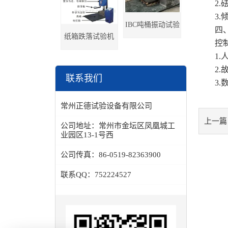
2.砝
3.倾
IBC吨桶振动试验
四、电
纸箱跌落试验机
控制系
台
1.人
2.故
联系我们
3.数
常州正德试验设备有限公司
上一篇
公司地址：
常州市金坛区凤凰城工
业园区13-1号西
公司传真：
86-0519-82363900
联系QQ：
752224527