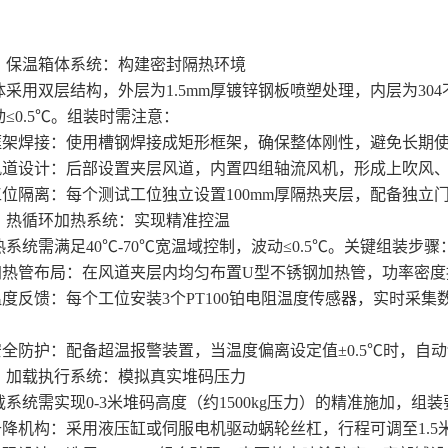
温箱体系统：构建密封隔热环境
用双层结构，外层为1.5mm厚镀锌钢板喷塑处理，内层为304
≤0.5℃。组装时需注意：
架焊接：使用槽钢焊接成矩形框架，确保整体刚性，避免长期
道设计：后部设置夹层风道，内置四组轴流风机，形成上吹风、
位隔离：每个测试工位独立设置100mm厚隔热夹层，配备独立
循环加热系统：实现精准控温
统需满足40℃-70℃宽温域控制，波动≤0.5℃。关键组装步骤
热管布局：在风道夹层内均匀布置U型不锈钢加热管，功率密度控制
度反馈：每个工位安装3个PT100铂电阻温度传感器，实时采集数
全防护：配备超温报警装置，当温度偏离设定值±0.5℃时，自
载执行系统：模拟真实堆码压力
统需实现0-3米堆码高度（约1500kg压力）的精准施加，组
降机构：采用液压缸或伺服电机驱动蜗轮丝杠，行程可调至1.5