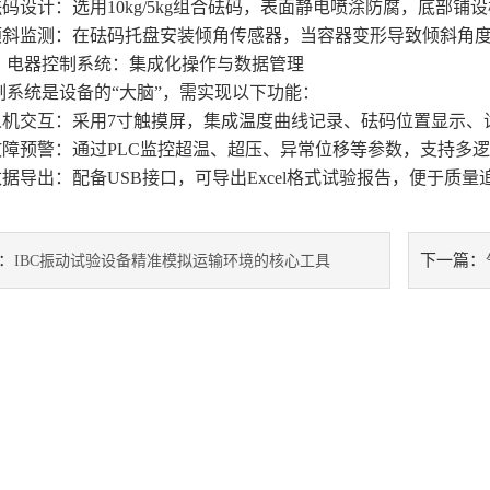
码设计：选用10kg/5kg组合砝码，表面静电喷涂防腐，底部
斜监测：在砝码托盘安装倾角传感器，当容器变形导致倾斜角度＞
器控制系统：集成化操作与数据管理
统是设备的“大脑”，需实现以下功能：
机交互：采用7寸触摸屏，集成温度曲线记录、砝码位置显示、试
障预警：通过PLC监控超温、超压、异常位移等参数，支持多
据导出：配备USB接口，可导出Excel格式试验报告，便于质量
：
下一篇：
IBC振动试验设备精准模拟运输环境的核心工具