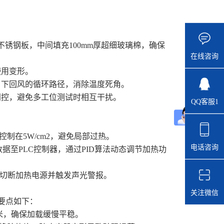
不锈钢板，中间填充100mm厚超细玻璃棉，确保
在线咨询
使用变形。
下回风的循环路径，消除温度死角。
门控，避免多工位测试时相互干扰。
QQ客服1
：
在5W/cm2，避免局部过热。
电话咨询
据至PLC控制器，通过PID算法动态调节加热功
动切断加热电源并触发声光警报。
关注微信
装要点如下：
米，确保加载缓慢平稳。