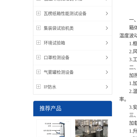
瓦楞纸箱性能测试设备
一、保
箱体采
集装袋试验机类
温度波动
环境试验箱
1.框
2.风
口罩检测设备
3.工
二、热
气雾罐检测设备
加热系
1.加
IP防水
2.温
率。
3.安
推荐产品
三、加
加载系
1.升